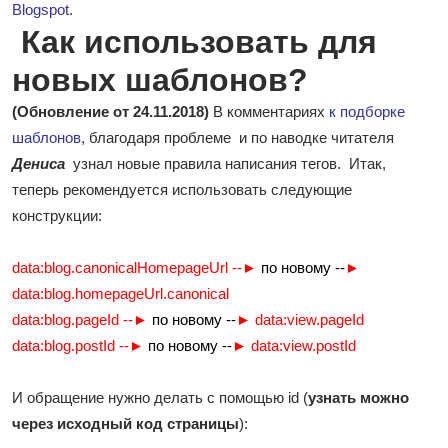
Blogspot
.
Как использовать для
новых шаблонов?
(Обновление от 24.11.2018)
В комментариях
к подборке
шаблонов
, благодаря проблеме и по наводке читателя
Дениса
узнал новые правила написания тегов. Итак,
теперь рекомендуется использовать следующие
конструкции:
data:blog.canonicalHomepageUrl --►
по новому --
►
data:blog.homepageUrl.canonical
data:blog.pageId --►
по новому --
► data:view.pageId
data:blog.postId --►
по новому --
► data:view.postId
И обращение нужно делать с помощью id (
узнать можно
через исходный код страницы
):