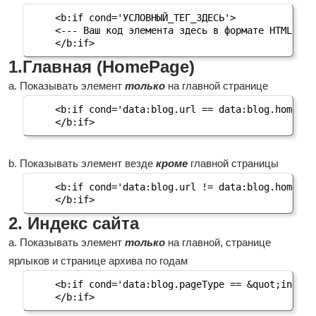
<b:if cond='УСЛОВНЫЙ_ТЕГ_ЗДЕСЬ'>

<--- Ваш код элемента здесь в формате HTML/CSS-
</b:if>
1.Главная (HomePage)
a. Показывать элемент
только
на главной странице
<b:if cond='data:blog.url == data:blog.homepage
</b:if>
b. Показывать элемент везде
кроме
главной страницы
<b:if cond='data:blog.url != data:blog.homepage
</b:if>
2. Индекс сайта
a. Показывать элемент
только
на главной, странице
ярлыков и странице архива по годам
<b:if cond='data:blog.pageType == &quot;index&q
</b:if>