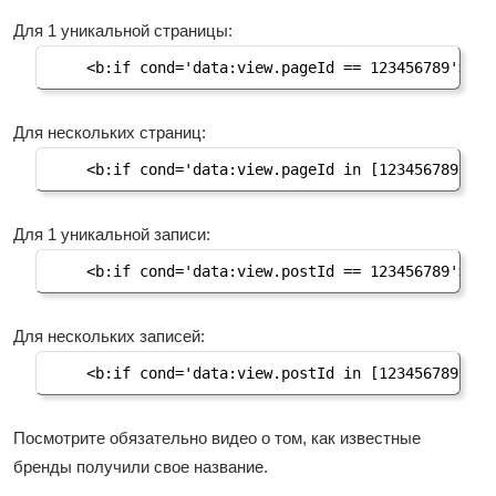
Для 1 уникальной страницы:
<b:if cond='data:view.pageId == 123456789'></b
Для нескольких страниц:
<b:if cond='data:view.pageId in [123456789, 12
Для 1 уникальной записи:
<b:if cond='data:view.postId == 123456789'></b
Для нескольких записей:
<b:if cond='data:view.postId in [123456789, 12
Посмотрите обязательно видео о том, как известные
бренды получили свое название.