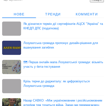
НОВЕ
ТРЕНДИ
КОММЕНТИ
Як дізнатися термін дії сертифікатів АЦСК "Україна" та
КНЕДП ДПС (податкова)
Лозуватська громада пропонує дизайн-рішення для
вшанування загиблих
🗺 Перша онлайн мапа Лозуватської громади: візьміть
участь у бета-тестування
Крізь терни до диджиталу: як цифровізується
Лозуватська громада
Назар САВКО: «Між україномовним і російськомовним
ютюбом теж точиться війна. Зараз ми перемагаємо»