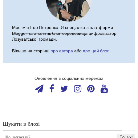
Моє ім'я
Ігор Петренко
. Я
спеціаліст з платформи
Blogger та аналітик блог-середовища
цифровізатор
Лозуватської громади.
Більше на сторінці
про автора
або
про цей блог
.
Оновлення в соціальних мережах
Шукати в блозі