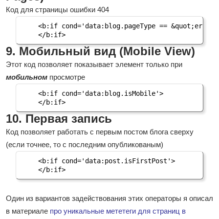
Код для страницы ошибки 404
<b:if cond='data:blog.pageType == &quot;error_p
</b:if>
9. Мобильный вид (Mobile View)
Этот код позволяет показывает элемент только при
мобильном
просмотре
<b:if cond='data:blog.isMobile'>

</b:if>
10. Первая запись
Код позволяет работать с первым постом блога сверху
(если точнее, то с последним опубликованым)
<b:if cond='data:post.isFirstPost'>

</b:if>
Один из вариантов задействования этих операторы я описал
в материале
про уникальные мететеги для страниц в