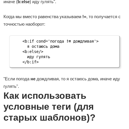
иначе (
b:else
) иду гулять".
Когда мы вместо равенства указываем
!=
, то получается с
точностью наоборот:
<b:if cond='погода 
!=
 дождливая'>

  я остаюсь дома

<b:else/>

  иду гулять

</b:if>
"Если погода
не
дождливая, то я остаюсь дома, иначе иду
гулять".
Как использовать
условные теги (для
старых шаблонов)?