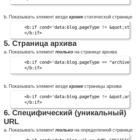
b. Показывать элемент везде
кроме
статической странице
<b:if cond='data:blog.pageType != &quot;static_
</b:if>
5. Страница архива
a. Показывать элемент
только
на странице архива
<b:if cond='data:blog.pageType == "archive"'>

</b:if>
b. Показывать элемент везде
кроме
страницы архива
<b:if cond='data:blog.pageType != &quot;archive
</b:if>
6. Специфический (уникальный)
URL
a. Показывать элемент
только
на определенной странице