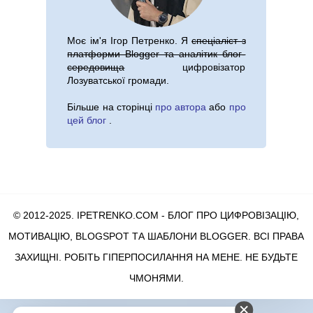
Моє ім'я
Ігор Петренко
. Я
спеціаліст з
платформи Blogger та аналітик блог-
середовища
цифровізатор
Лозуватської громади.
Більше на сторінці
про автора
або
про
цей блог
.
© 2012-2025. IPETRENKO.COM - БЛОГ ПРО ЦИФРОВІЗАЦІЮ,
МОТИВАЦІЮ, BLOGSPOT ТА ШАБЛОНИ BLOGGER
. ВСІ ПРАВА
ЗАХИЩНІ. РОБІТЬ ГІПЕРПОСИЛАННЯ НА МЕНЕ. НЕ БУДЬТЕ
ЧМОНЯМИ.