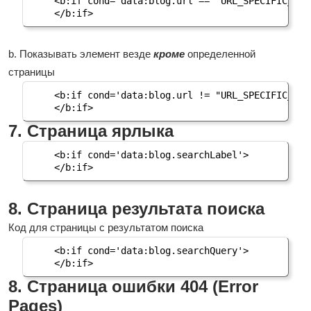
<b:if cond='data:blog.url == "URL_SPECIFIC_PAGE
</b:if>
b. Показывать элемент везде
кроме
определенной
страницы
<b:if cond='data:blog.url != "URL_SPECIFIC_PAGE
</b:if>
7. Страница ярлыка
<b:if cond='data:blog.searchLabel'>

</b:if>
8. Страница результата поиска
Код для страницы с результатом поиска
<b:if cond='data:blog.searchQuery'>

</b:if>
8. Страница ошибки 404 (Error
Pages)