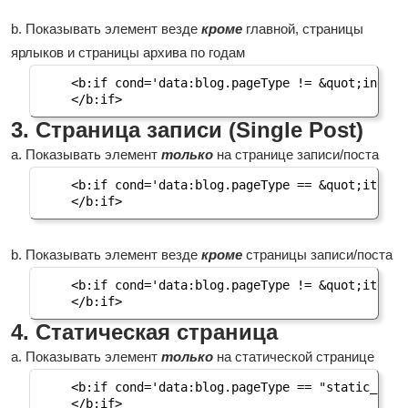
b. Показывать элемент везде
кроме
главной, страницы
ярлыков и страницы архива по годам
<b:if cond='data:blog.pageType != &quot;index&q
</b:if>
3. Страница записи (Single Post)
a. Показывать элемент
только
на странице записи/поста
<b:if cond='data:blog.pageType == &quot;item&qu
</b:if>
b. Показывать элемент везде
кроме
страницы записи/поста
<b:if cond='data:blog.pageType != &quot;item&qu
</b:if>
4. Статическая страница
a. Показывать элемент
только
на статической странице
<b:if cond='data:blog.pageType == "static_page"
</b:if>