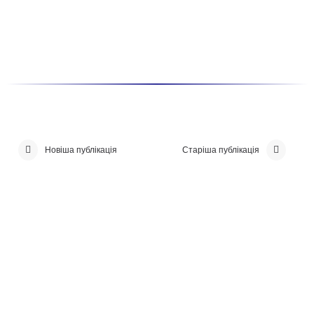
Новіша публікація
Старіша публікація