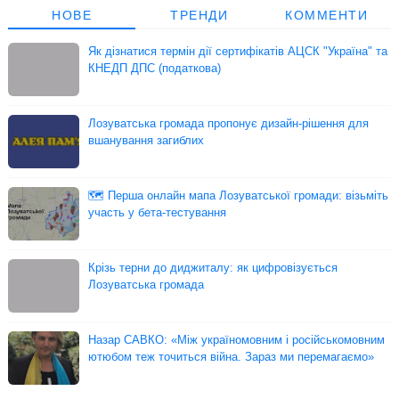
НОВЕ
ТРЕНДИ
КОММЕНТИ
Як дізнатися термін дії сертифікатів АЦСК "Україна" та
КНЕДП ДПС (податкова)
Лозуватська громада пропонує дизайн-рішення для
вшанування загиблих
🗺 Перша онлайн мапа Лозуватської громади: візьміть
участь у бета-тестування
Крізь терни до диджиталу: як цифровізується
Лозуватська громада
Назар САВКО: «Між україномовним і російськомовним
ютюбом теж точиться війна. Зараз ми перемагаємо»