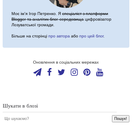
Моє ім'я
Ігор Петренко
. Я
спеціаліст з платформи
Blogger та аналітик блог-середовища
цифровізатор
Лозуватської громади.
Більше на сторінці
про автора
або
про цей блог
.
Оновлення в соціальних мережах
Шукати в блозі