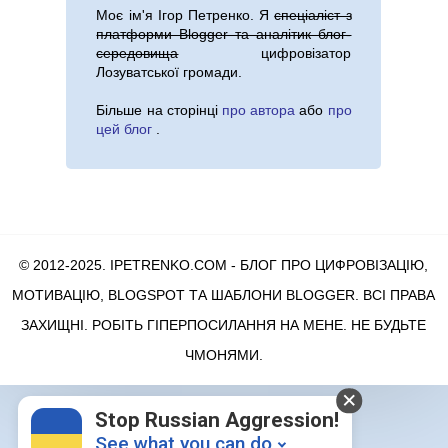
Моє ім'я
Ігор Петренко
. Я
спеціаліст з
платформи Blogger та аналітик блог-
середовища
цифровізатор
Лозуватської громади.
Більше на сторінці
про автора
або
про
цей блог
.
© 2012-2025. IPETRENKO.COM - БЛОГ ПРО ЦИФРОВІЗАЦІЮ,
МОТИВАЦІЮ, BLOGSPOT ТА ШАБЛОНИ BLOGGER
. ВСІ ПРАВА
ЗАХИЩНІ. РОБІТЬ ГІПЕРПОСИЛАННЯ НА МЕНЕ. НЕ БУДЬТЕ
ЧМОНЯМИ.
Stop Russian Aggression!
See what you can do