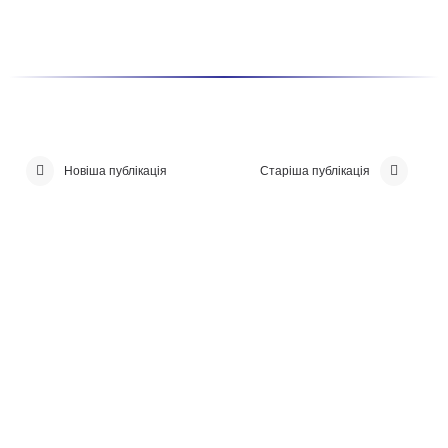
Новіша публікація
Старіша публікація