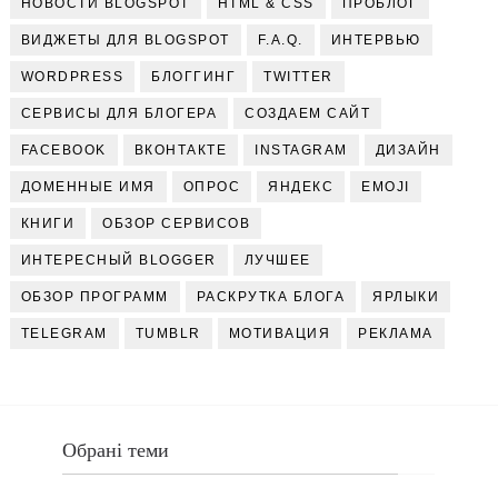
НОВОСТИ BLOGSPOT
HTML & CSS
ПРОБЛОГ
ВИДЖЕТЫ ДЛЯ BLOGSPOT
F.A.Q.
ИНТЕРВЬЮ
WORDPRESS
БЛОГГИНГ
TWITTER
СЕРВИСЫ ДЛЯ БЛОГЕРА
СОЗДАЕМ САЙТ
FACEBOOK
ВКОНТАКТЕ
INSTAGRAM
ДИЗАЙН
ДОМЕННЫЕ ИМЯ
ОПРОС
ЯНДЕКС
EMOJI
КНИГИ
ОБЗОР СЕРВИСОВ
ИНТЕРЕСНЫЙ BLOGGER
ЛУЧШЕЕ
ОБЗОР ПРОГРАММ
РАСКРУТКА БЛОГА
ЯРЛЫКИ
TELEGRAM
TUMBLR
МОТИВАЦИЯ
РЕКЛАМА
Обрані теми