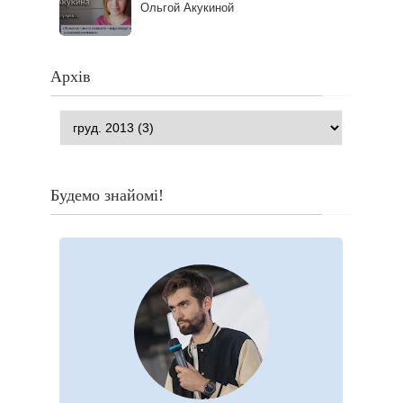
Ольгой Акукиной
Архів
Будемо знайомі!