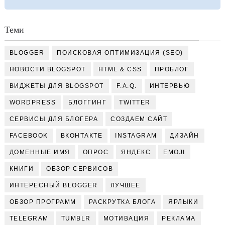
Теми
BLOGGER
ПОИСКОВАЯ ОПТИМИЗАЦИЯ (SEO)
НОВОСТИ BLOGSPOT
HTML & CSS
ПРОБЛОГ
ВИДЖЕТЫ ДЛЯ BLOGSPOT
F.A.Q.
ИНТЕРВЬЮ
WORDPRESS
БЛОГГИНГ
TWITTER
СЕРВИСЫ ДЛЯ БЛОГЕРА
СОЗДАЕМ САЙТ
FACEBOOK
ВКОНТАКТЕ
INSTAGRAM
ДИЗАЙН
ДОМЕННЫЕ ИМЯ
ОПРОС
ЯНДЕКС
EMOJI
КНИГИ
ОБЗОР СЕРВИСОВ
ИНТЕРЕСНЫЙ BLOGGER
ЛУЧШЕЕ
ОБЗОР ПРОГРАММ
РАСКРУТКА БЛОГА
ЯРЛЫКИ
TELEGRAM
TUMBLR
МОТИВАЦИЯ
РЕКЛАМА