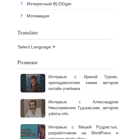
Интересный BLOGger
Мотивация
Translate
Select Language
▼
Розмови
Интервью с Ириной Гурняк,
преподавателем химии автором
онлайн учебника
Интервью с Александром
Николаевичем Гудзовским, автором
ydoma.info
Интервью с Мишей Рудрастых,
разработчиком на WordPress и
автором misha.blog