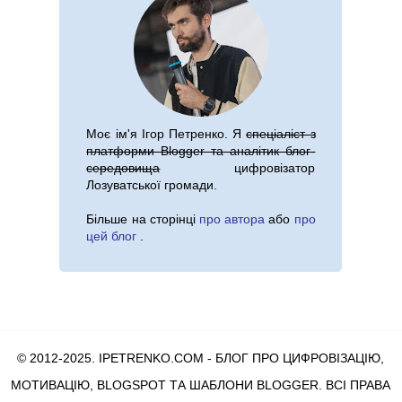
Моє ім'я
Ігор Петренко
. Я
спеціаліст з
платформи Blogger та аналітик блог-
середовища
цифровізатор
Лозуватської громади.
Більше на сторінці
про автора
або
про
цей блог
.
© 2012-2025. IPETRENKO.COM - БЛОГ ПРО ЦИФРОВІЗАЦІЮ,
МОТИВАЦІЮ, BLOGSPOT ТА ШАБЛОНИ BLOGGER
. ВСІ ПРАВА