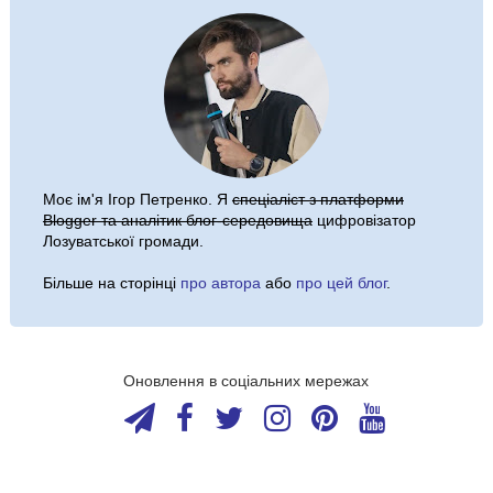
Моє ім'я
Ігор Петренко
. Я
спеціаліст з платформи
Blogger та аналітик блог-середовища
цифровізатор
Лозуватської громади.
Більше на сторінці
про автора
або
про цей блог
.
Оновлення в соціальних мережах