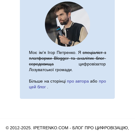
Моє ім'я
Ігор Петренко
. Я
спеціаліст з
платформи Blogger та аналітик блог-
середовища
цифровізатор
Лозуватської громади.
Більше на сторінці
про автора
або
про
цей блог
.
© 2012-2025. IPETRENKO.COM - БЛОГ ПРО ЦИФРОВІЗАЦІЮ,