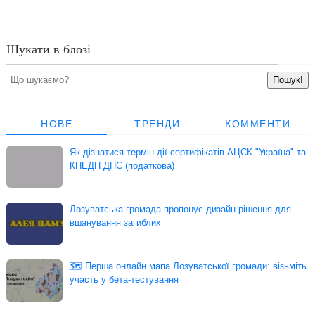
Шукати в блозі
НОВЕ
ТРЕНДИ
КОММЕНТИ
Як дізнатися термін дії сертифікатів АЦСК "Україна" та
КНЕДП ДПС (податкова)
Лозуватська громада пропонує дизайн-рішення для
вшанування загиблих
🗺 Перша онлайн мапа Лозуватської громади: візьміть
участь у бета-тестування