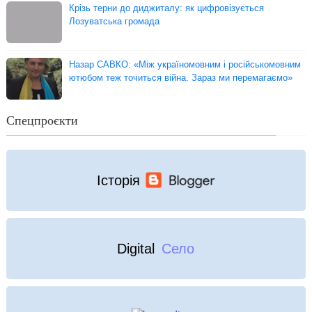
Крізь терни до диджиталу: як цифровізується
Лозуватська громада
Назар САВКО: «Між україномовним і російськомовним
ютюбом теж точиться війна. Зараз ми перемагаємо»
Спецпроєкти
Історія
Digital
Село