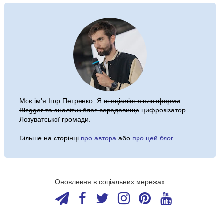
Моє ім'я
Ігор Петренко
. Я
спеціаліст з платформи
Blogger та аналітик блог-середовища
цифровізатор
Лозуватської громади.
Більше на сторінці
про автора
або
про цей блог
.
Оновлення в соціальних мережах