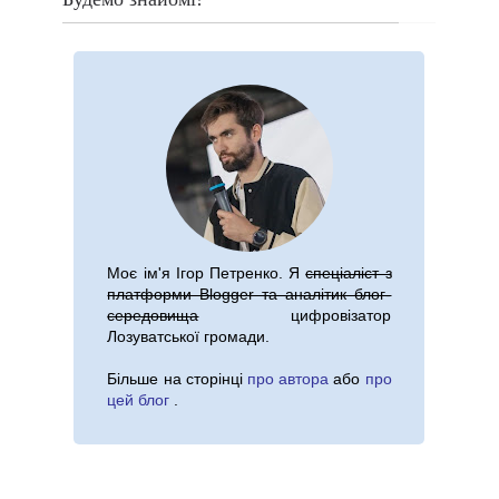
Моє ім'я
Ігор Петренко
. Я
спеціаліст з
платформи Blogger та аналітик блог-
середовища
цифровізатор
Лозуватської громади.
Більше на сторінці
про автора
або
про
цей блог
.