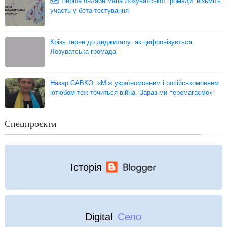
🗺 Перша онлайн мапа Лозуватської громади: візьміть
участь у бета-тестування
Крізь терни до диджиталу: як цифровізується
Лозуватська громада
Назар САВКО: «Між україномовним і російськомовним
ютюбом теж точиться війна. Зараз ми перемагаємо»
Спецпроєкти
Історія
Digital
Село