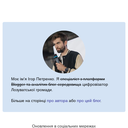
Моє ім'я
Ігор Петренко
. Я
спеціаліст з платформи
Blogger та аналітик блог-середовища
цифровізатор
Лозуватської громади.
Більше на сторінці
про автора
або
про цей блог
.
Оновлення в соціальних мережах