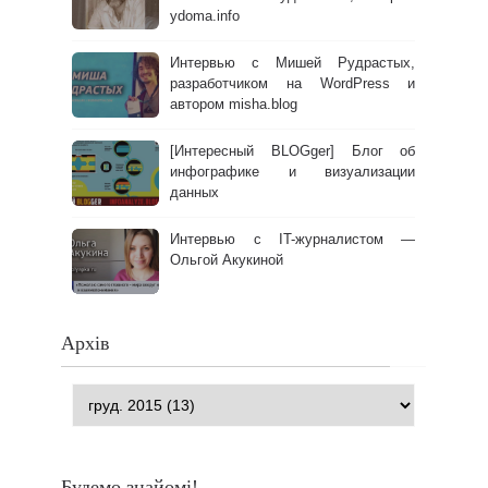
ydoma.info
Интервью с Мишей Рудрастых,
разработчиком на WordPress и
автором misha.blog
[Интересный BLOGger] Блог об
инфографике и визуализации
данных
Интервью с IT-журналистом —
Ольгой Акукиной
Архів
Будемо знайомі!