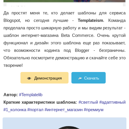
Да простят меня те, кто делает шаблоны для сервиса
Blogspot, но сегодня лучшие -
Templateism
. Команда
проделала просто шикарную работу и мы видим результат -
шаблон интернет-магазина Beta Commerce. Очень крутой
функционал и дизайн этого шаблона еще раз показывает,
что возможности кодинга под Blogger - безграничны.
Обязательно посмотрите демонстрацию и скачайте себе это
творение!
Демонстрация
Скачать
Автор:
#Templatelib
Краткие характеристики шаблона:
#светлый
#адаптивный
#1_колонка
#портал
#интернет_магазин
#премиум