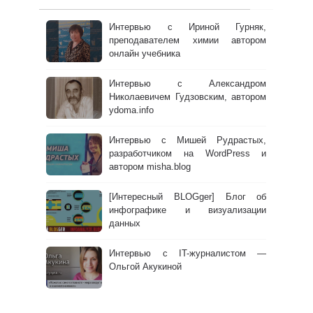
Интервью с Ириной Гурняк,
преподавателем химии автором
онлайн учебника
Интервью с Александром
Николаевичем Гудзовским, автором
ydoma.info
Интервью с Мишей Рудрастых,
разработчиком на WordPress и
автором misha.blog
[Интересный BLOGger] Блог об
инфографике и визуализации
данных
Интервью с IT-журналистом —
Ольгой Акукиной