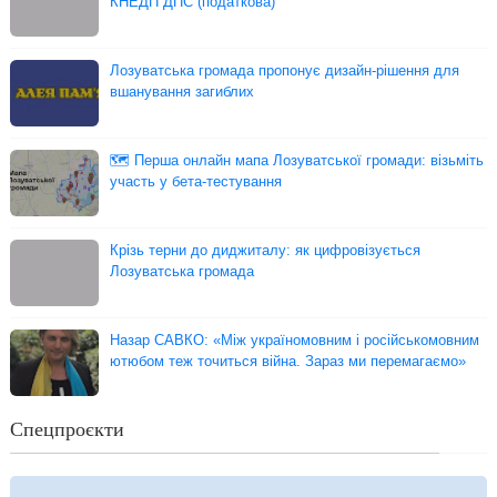
КНЕДП ДПС (податкова)
Лозуватська громада пропонує дизайн-рішення для
вшанування загиблих
🗺 Перша онлайн мапа Лозуватської громади: візьміть
участь у бета-тестування
Крізь терни до диджиталу: як цифровізується
Лозуватська громада
Назар САВКО: «Між україномовним і російськомовним
ютюбом теж точиться війна. Зараз ми перемагаємо»
Спецпроєкти