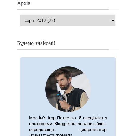
Архів
Будемо знайомі!
Моє ім'я
Ігор Петренко
. Я
спеціаліст з
платформи Blogger та аналітик блог-
середовища
цифровізатор
Лозуватської громади.