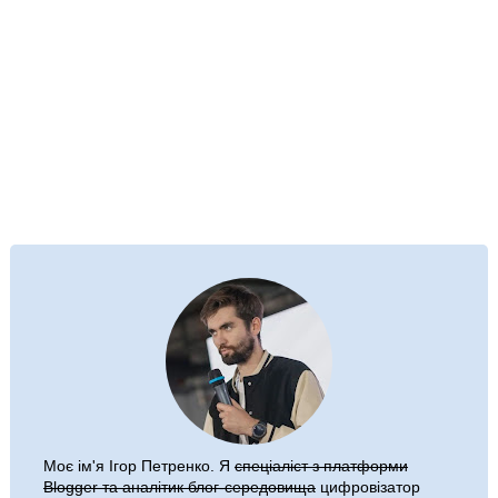
Моє ім'я
Ігор Петренко
. Я
спеціаліст з платформи
Blogger та аналітик блог-середовища
цифровізатор